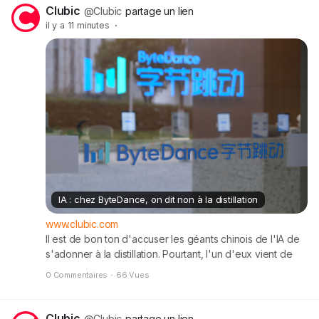
Clubic
@Clubic
partage un lien
il y a 11 minutes
·
IA : chez ByteDance, on dit non à la distillation
www.clubic.com
Il est de bon ton d'accuser les géants chinois de l'IA de
s'adonner à la distillation. Pourtant, l'un d'eux vient de
s'élever contre la pratique, avec des arguments
0 Commentaires
·
66 Vues
intéressants.
Clubic
@Clubic
partage un lien