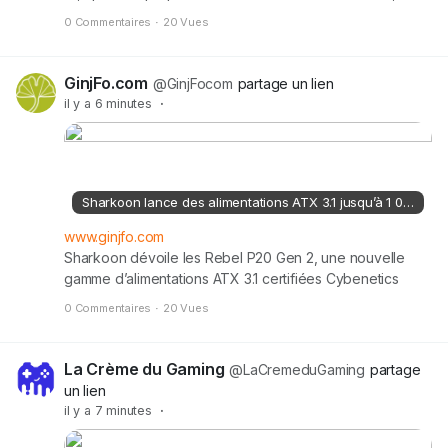
HD à 360 Hz et HD à 500 Hz. Cet article AOC dévoile un
0 Commentaires
·
20 Vues
écran gaming 500 Hz capable de changer de définition
à la volée a été publié en premier par GinjFo.
GinjFo.com
@GinjFocom
partage un lien
il y a 6 minutes
·
Sharkoon lance des alimentations ATX 3.1 jusqu’à 1 000 W à moins de 100 €
www.ginjfo.com
Sharkoon dévoile les Rebel P20 Gen 2, une nouvelle
gamme d’alimentations ATX 3.1 certifiées Cybenetics
Gold à prix très compétitifs. Cet article Sharkoon lance
0 Commentaires
·
20 Vues
des alimentations ATX 3.1 jusqu’à 1 000 W à moins de 100
€ a été publié en premier par GinjFo.
La Crème du Gaming
@LaCremeduGaming
partage
un lien
il y a 7 minutes
·