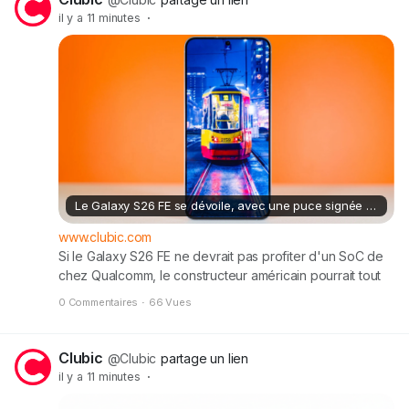
il y a 11 minutes
·
Le Galaxy S26 FE se dévoile, avec une puce signée Qualcomm à bord
www.clubic.com
Si le Galaxy S26 FE ne devrait pas profiter d'un SoC de
chez Qualcomm, le constructeur américain pourrait tout
de même avoir sa présence à l'intérieur du futur
0 Commentaires
·
66 Vues
smartphone du géant sud-coréen.
Clubic
@Clubic
partage un lien
il y a 11 minutes
·