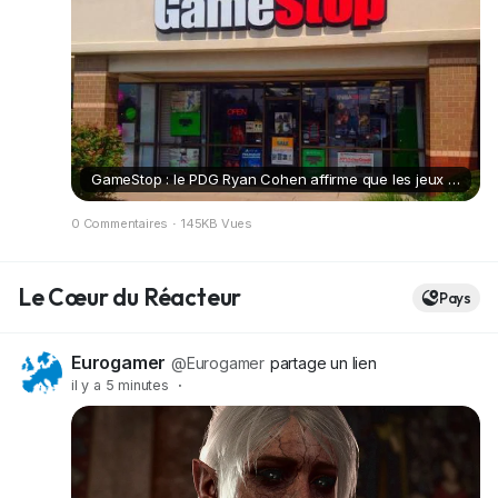
GameStop : le PDG Ryan Cohen affirme que les jeux vidéo physiques représentent moins de 12 % de l’activité de l’entreprise
0 Commentaires
·
145KB Vues
Le Cœur du Réacteur
Pays
Eurogamer
@Eurogamer
partage un lien
il y a 5 minutes
·