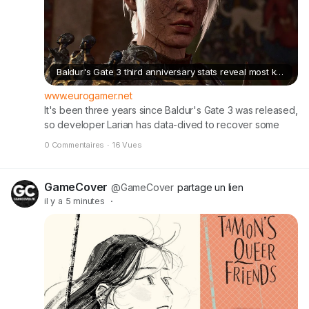
Baldur's Gate 3 third anniversary stats reveal most killed NPCs, most used weapons, and Dark Urge players aren't the most murderous playing the game
www.eurogamer.net
It's been three years since Baldur's Gate 3 was released,
so developer Larian has data-dived to recover some
illuminating statistics. Such as: non-Dark Urge players
0 Commentaires
·
16 Vues
being surprisingly murderous. Read more
GameCover
@GameCover
partage un lien
il y a 5 minutes
·