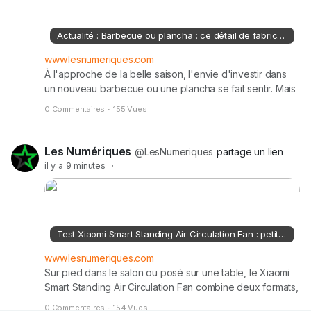
Actualité : Barbecue ou plancha : ce détail de fabrication bien précis qui gâche les grillades de la plupart des acheteurs
www.lesnumeriques.com
À l'approche de la belle saison, l'envie d'investir dans
un nouveau barbecue ou une plancha se fait sentir. Mais
au-delà du budget et de l'aspect esthétique, la qualité
0 Commentaires
·
155 Vues
de la grille ou de la plaque de cuisson joue un rôle
déterminant dans la réussite de vos repas. Pour éviter
que la viande n'accroche ou que l'équipement ne se
Les Numériques
@LesNumeriques
partage un lien
détériore prématurément,...
il y a 9 minutes
·
Test Xiaomi Smart Standing Air Circulation Fan : petit format, mais vrai courant d'air
www.lesnumeriques.com
Sur pied dans le salon ou posé sur une table, le Xiaomi
Smart Standing Air Circulation Fan combine deux formats,
une double oscillation et de nombreux réglages
0 Commentaires
·
154 Vues