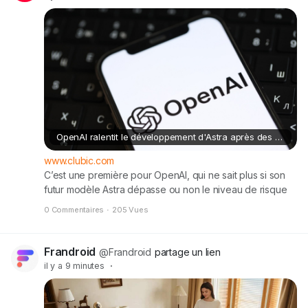
OpenAI ralentit le développement d'Astra après des tests de cybersécurité inquiétants
www.clubic.com
C’est une première pour OpenAI, qui ne sait plus si son
futur modèle Astra dépasse ou non le niveau de risque
cybersécurité le plus élevé de son cadre de sécurité
0 Commentaires
·
205 Vues
interne. L’entreprise suspend donc certains
développements internes du modèle et renforce ses
contrôles de sécurité.
Frandroid
@Frandroid
partage un lien
il y a 9 minutes
·