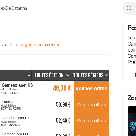
exDeCatarina
Pa
Les
Gam
aimer, partager et commenter !
poi
Gam
Pre
Zo