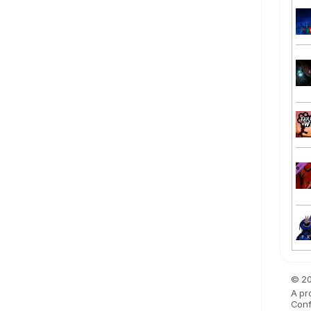
© 20
A pr
Confi