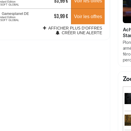
Ach
Sta
Plon
armé
féro
perc
Zo