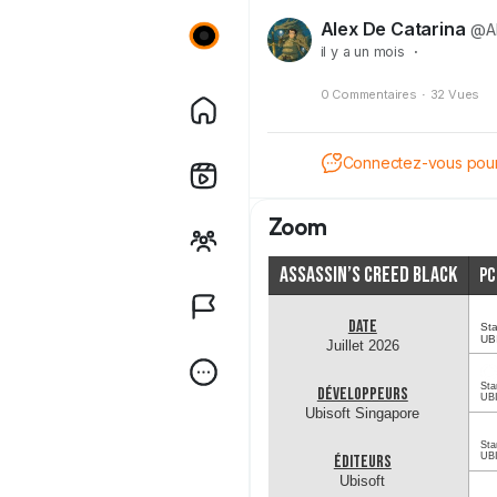
Alex De Catarina
@Al
il y a un mois
·
0 Commentaires
·
32 Vues
Connectez-vous pour 
Zoom