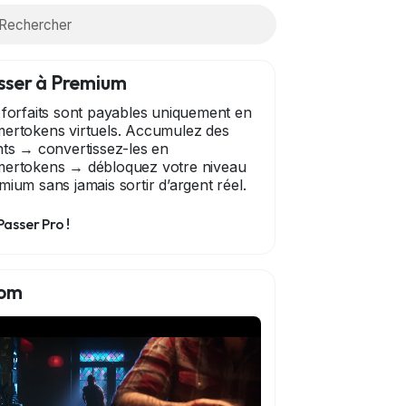
sser à Premium
 forfaits sont payables uniquement en
ertokens virtuels. Accumulez des
nts → convertissez-les en
ertokens → débloquez votre niveau
mium sans jamais sortir d’argent réel.
Passer Pro !
om