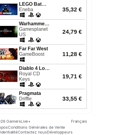
26 GamersLive+
Français
opos
Conditions Générales de Vente
dentialité
Contactez nous
Développeurs