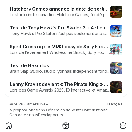
Hatchery Games annonce la date de sortie de Voidling Bound : 9 juin 2026 sur Steam !
Le studio indie canadien Hatchery Games, fondé par d'anciens développeurs de Skylanders, a révélé hier la date de sortie de son action-RPG de monster-taming sci-fi Voidling Bound lors de l'événement en ligne The Mix Indie Fan Fest. Le jeu débarquera en premier sur PC via Steam (et Epic Games Store) le 9 juin 2026, suivi d'une sortie sur...
Test de Tony Hawk’s Pro Skater 3 + 4 : Le roi du skate toujours au sommet ?
Tony Hawk’s Pro Skater n’est pas seulement une série de jeux vidéo, c’est une véritable capsule temporelle. Pour toute une génération, ces jeux incarnaient la culture skate des années 90 et 2000, portée par des bandes-son punk-rock et des tricks défiant la gravité. Après le succès retentissant du...
Spirit Crossing : le MMO cosy de Spry Fox arrivera sur PC en 2026
Lors de l’événement Wholesome Snack, Spry Fox, le studio à l’origine de Triple Town, Alphabear et Cozy Grove, a officiellement annoncé que son nouveau MMO cosy, Spirit Crossing, sortira sur PC via Steam en 2026. Le jeu avait été révélé début 2025 comme une collaboration avec Netflix, qui reste responsable de la...
Test de Hexodius
Brain Slap Studio, studio lyonnais indépendant fondé en 2012, vient de terminer son tout premier jeu, Hexodius. On pourrait le définir comme une sorte de shoot them up arcade se déroulant dans une arène. Alors que vaut ce premier essai ? On passera assez vite sur l’histoire du jeu, qui n’est guère qu’un prétexte : un robot...
Lenny Kravitz devient « The Pirate King » dans 007 First Light
Lors des Game Awards 2025, IO Interactive et Amazon MGM Studios ont créé la surprise en annonçant que la superstar Lenny Kravitz incarnera Bawma, alias The Pirate King, dans 007 First Light. Pour la première fois, Lenny Kravitz prête son visage et sa voix à un personnage de jeu vidéo. Bawma est le leader charismatique et imprévisible...
© 2026 GamersLive+
Français
A propos
Conditions Générales de Vente
Confidentialité
Contactez nous
Développeurs