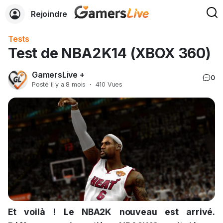
Rejoindre
Tests
Test de NBA2K14 (XBOX 360)
GamersLive +
0
Posté
il y a 8 mois
·
410 Vues
Et voilà ! Le NBA2K nouveau est arrivé.