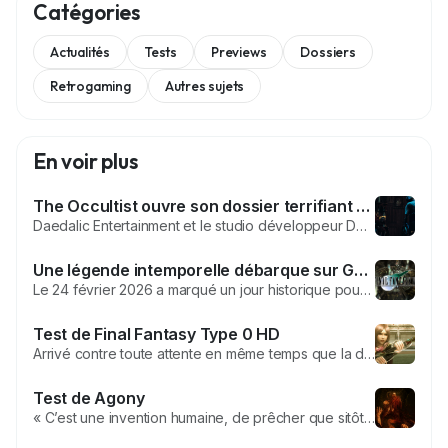
Catégories
Actualités
Tests
Previews
Dossiers
Retrogaming
Autres sujets
En voir plus
The Occultist ouvre son dossier terrifiant pendant le Steam Detective Fest
Daedalic Entertainment et le studio développeur DALOAR annoncent avec frisson que The Occultist est désormais jouable grâce à une toute nouvelle démo disponible dans le cadre du Steam Detective Fest ! Incarnant Alan Rebel, un enquêteur paranormal obstiné, les joueurs plongent dans une quête de vérité qui les entraîne...
Une légende intemporelle débarque sur GOG : FINAL FANTASY VII
Le 24 février 2026 a marqué un jour historique pour les fans de RPG classiques : FINAL FANTASY VII, l’un des jeux les plus influents de l’histoire du jeu vidéo, rejoint officiellement le catalogue de GOG. Square Enix et GOG ont annoncé cette arrivée avec fierté, accompagnée d’une promotion exceptionnelle sur plusieurs titres...
Test de Final Fantasy Type 0 HD
Arrivé contre toute attente en même temps que la démo du tant attendu Final Fantasy XV, ce Final Fantasy Type 0 HD est le remake de l’épisode du même nom sorti sur PSP en octobre 2011 au Japon uniquement. Ce remake nous propose de prendre part à une guerre dans l’univers du Fabula Nova Crystallis (le même univers que la trilogie Final...
Test de Agony
« C’est une invention humaine, de prêcher que sitôt que l’argent résonne dans leur caisse, l’âme s’envole du Purgatoire. » Thèse 27, tirée des 95 thèses affiché en 1517 de Martin Luther. Loin d’être une citation à distribuer aux repas de famille, cette dernière à une...