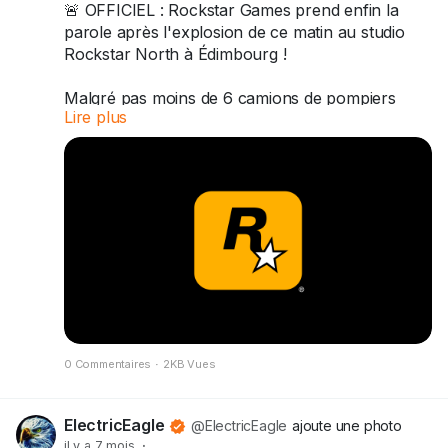
🚨 OFFICIEL : Rockstar Games prend enfin la
#PlayStation
parole après l'explosion de ce matin au studio
Rockstar North à Édimbourg !
Malgré pas moins de 6 camions de pompiers
Lire plus
mobilisés pour des dégâts structurels (explosion
dans la chaufferie), la bonne nouvelle : "Tout le
monde va bien et notre studio reste ouvert et
opérationnel" ! 😮‍💨🔥
Développement GTA 6 non impacté ? On respire
!
#GTA6
#RockstarGames
0 Commentaires
·
2KB Vues
ElectricEagle
@ElectricEagle
ajoute une photo
il y a 7 mois
·