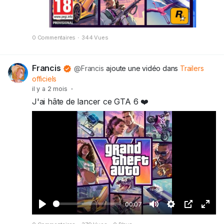
0 Commentaires
·
344 Vues
Francis
@Francis
ajoute une vidéo dans
Trailers
officiels
il y a 2 mois
·
J'ai hâte de lancer ce GTA 6 ❤️
00:07
J
M
S
I
P