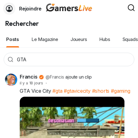
Rejoindre
Rechercher
Posts
Le Magazine
Joueurs
Hubs
Squads
Francis
@Francis
ajoute un clip
il y a 18 jours
·
GTA Vice City
#gta
#gtavicecity
#shorts
#gaming