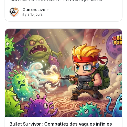
version finale sur leur stand à la gamescom 2026 (Hall 10.1 –
GamersLive +
Booth A043) du 26 au 30 août à Cologne. Pour l’occasion,
il y a 15 jours
le studio dévoile dès aujourd’hui un tout nouveau trailer de
gameplay qui donne un aperçu...
Bullet Survivor : Combattez des vagues infinies