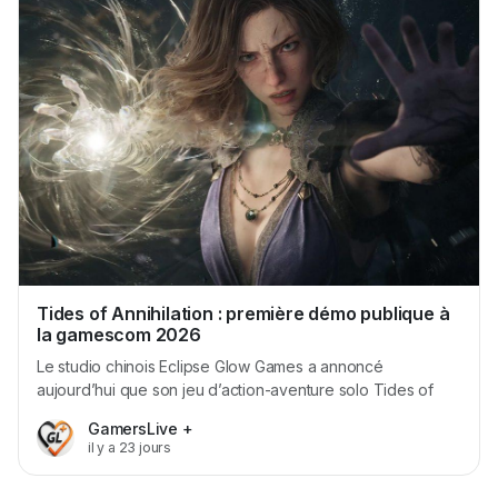
Tides of Annihilation : première démo publique à
la gamescom 2026
Le studio chinois Eclipse Glow Games a annoncé
aujourd’hui que son jeu d’action-aventure solo Tides of
Annihilation fera sa première apparition publique en Europe
GamersLive +
à la gamescom 2026. Les visiteurs pourront tester le titre du
il y a 23 jours
26 au 30 août au Hall 6, stand B-050. Le jeu suit
Gwendolyn, une héroïne animée par une vengeance