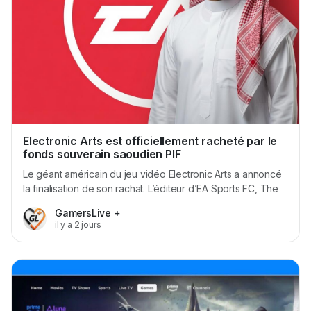
Electronic Arts est officiellement racheté par le
fonds souverain saoudien PIF
Le géant américain du jeu vidéo Electronic Arts a annoncé
la finalisation de son rachat. L’éditeur d’EA Sports FC, The
Sims et Apex Legends appartient désormais à un
GamersLive +
consortium mené par le Public Investment Fund (PIF), le
il y a 2 jours
fonds souverain d’Arabie saoudite. L’opération, valorisée à
environ 55...