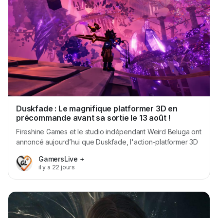
Duskfade : Le magnifique platformer 3D en
précommande avant sa sortie le 13 août !
Fireshine Games et le studio indépendant Weird Beluga ont
annoncé aujourd’hui que Duskfade, l'action-platformer 3D
au style pictural époustouflant, est désormais disponible en
GamersLive +
précommande sur PlayStation 5, Xbox Series X|S et
il y a 22 jours
Nintendo Switch 2, ainsi qu’en liste de souhaits sur PC. Le
jeu sortira le 13 août 2026 sur toutes ces plateformes....