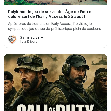
Polylithic : le jeu de survie de l’Âge de Pierre
coloré sort de l’Early Access le 25 août !
Après près de trois ans en Early Access, Polylithic, le
sympathique jeu de survie préhistorique plein de couleurs
et d’humour, s’apprête à sortir sa version 1.0 le 25 août
GamersLive +
2026 sur Steam. Développé par le studio indépendant
il y a 16 jours
Polyperfect, Polylithic propose de prendre la tête d’une
tribu de l’Âge de...