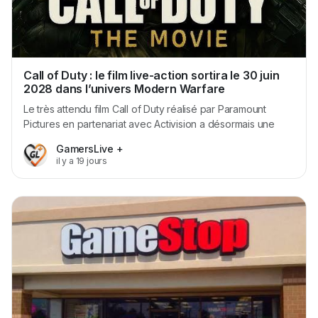
Call of Duty : le film live-action sortira le 30 juin
2028 dans l’univers Modern Warfare
Le très attendu film Call of Duty réalisé par Paramount
Pictures en partenariat avec Activision a désormais une
date de sortie officielle : le 30 juin 2028. Cette annonce
GamersLive +
coïncide avec le 25e anniversaire de la franchise mythique
il y a 19 jours
née en 2003. Lors du Fanatics Fest cette semaine, le
réalisateur Peter Berg a révélé que le...