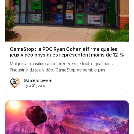
GameStop : le PDG Ryan Cohen affirme que les
jeux vidéo physiques représentent moins de 12 %
de l’activité de l’entreprise
Malgré la transition accélérée vers le tout-digital dans
l’industrie du jeu vidéo, GameStop ne semble pas
particulièrement inquiète. Lors d’une interview accordée à
GamersLive +
Bloomberg Tech, le PDG Ryan Cohen a minimisé
il y a 21 jours
l’importance des ventes de jeux physique, affirmant
qu’elles constituent désormais...