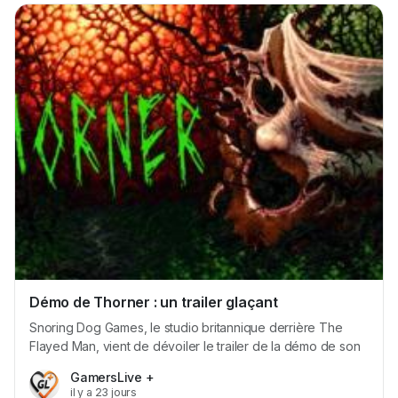
personnelle et...
Démo de Thorner : un trailer glaçant
Snoring Dog Games, le studio britannique derrière The
Flayed Man, vient de dévoiler le trailer de la démo de son
nouveau jeu, Thorner. Cette dernière sera disponible le 30
GamersLive +
juillet 2026 sur Steam. Thorner est un visual novel d’horreur
il y a 23 jours