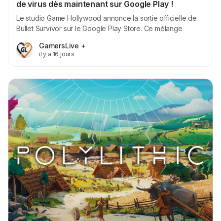
de virus dès maintenant sur Google Play !
Le studio Game Hollywood annonce la sortie officielle de
Bullet Survivor sur le Google Play Store. Ce mélange
explosif de tower defense, shooter frénétique et éléments
GamersLive +
roguelike propose aux joueurs de survivre à des assauts
il y a 16 jours
incessants de virus dans un univers post-apocalyptique.
Dans Bullet Survivor, vous incarnez un survivant chargé...