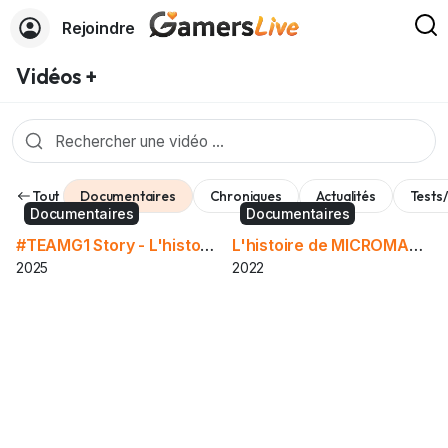
Rejoindre
Vidéos +
Tout
Documentaires
Chroniques
Actualités
Tests
Documentaires
Documentaires
#TEAMG1 Story - L'histoire de Game One
L'histoire de MICROMANIA
2025
2022