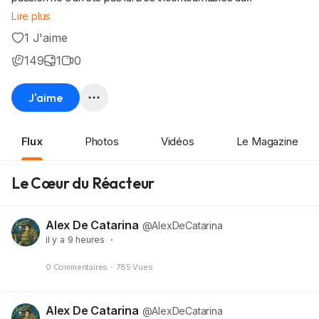
découvertes plus confidentielles, l’objectif est de mettre en
Lire plus
lumière les jeux qui méritent d’être vécus et partagés.
1 J'aime
149
1
0
J'aime
Flux
Photos
Vidéos
Le Magazine
Le Cœur du Réacteur
Alex De Catarina
@AlexDeCatarina
il y a 9 heures
·
0 Commentaires
·
785 Vues
Alex De Catarina
@AlexDeCatarina