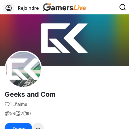
Rejoindre
Geeks and Com
1 J'aime
59
2
0
J'aime