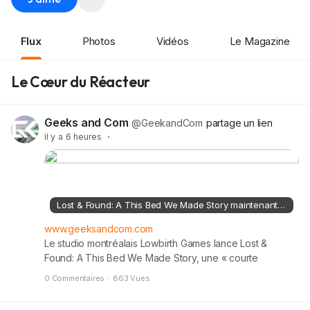
Flux
Photos
Vidéos
Le Magazine
Le Cœur du Réacteur
Geeks and Com
@GeekandCom
partage un lien
il y a 6 heures
·
Lost & Found: A This Bed We Made Story maintenant disponible
www.geeksandcom.com
Le studio montréalais Lowbirth Games lance Lost &
Found: A This Bed We Made Story, une « courte
aventure indépendante » sous forme de contenu
0 Commentaires
·
863 Vues
téléchargeable (DLC) qui se déroule quelques années
après les événements de This Bed We Made (2023). Le