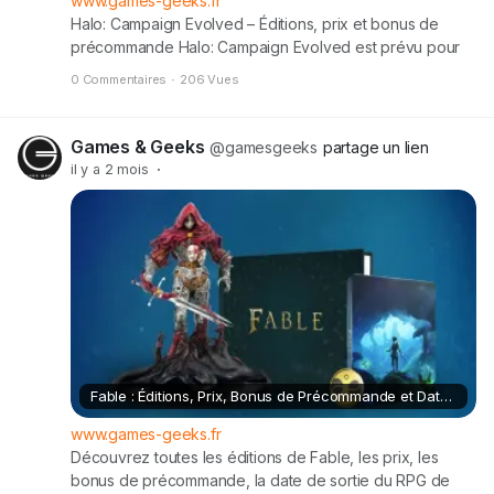
www.games-geeks.fr
Halo: Campaign Evolved – Éditions, prix et bonus de
précommande Halo: Campaign Evolved est prévu pour
le 28/07/2026 sur XSX, PS5, PC. Dans cet article, on fait
0 Commentaires
·
206 Vues
le point sur les différentes éditions, les tarifs et tous les
bonus de précommande annoncés. Description de Halo:
Campaign Evolved : Découvrez là où commence la
Games & Geeks
@gamesgeeks
partage un lien
légende Halo […] Cet article Halo: Campaign Evolved –
il y a 2 mois
·
Éditions, prix et bonus de précommande est apparu en
premier sur Games & Geeks.
Fable : Éditions, Prix, Bonus de Précommande et Date de Sortie (2027)
www.games-geeks.fr
Découvrez toutes les éditions de Fable, les prix, les
bonus de précommande, la date de sortie du RPG de