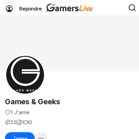
Rejoindre
Games & Geeks
1 J'aime
23
1
0
J'aime