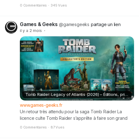
Playground Games et les meilleures offres pour réserver
0 Commentaires
·
345 Vues
votre exemplaire. Cet article Fable : Éditions, Prix, Bonus
de Précommande et Date de Sortie (2027) est apparu
en premier sur Games & Geeks.
Games & Geeks
@gamesgeeks
partage un lien
il y a 2 mois
·
Tomb Raider: Legacy of Atlantis (2026) – Éditions, prix et bonus de précommande
www.games-geeks.fr
Un retour très attendu pour la saga Tomb Raider La
licence culte Tomb Raider s’apprête à faire son grand
retour avec un projet particulièrement ambitieux : Tomb
0 Commentaires
·
87 Vues
Raider: Legacy of Atlantis. Présenté comme un remake
moderne du tout premier épisode sorti en 1996, ce