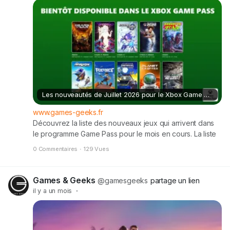
Les nouveautés de Juillet 2026 pour le Xbox Game Pass !
www.games-geeks.fr
Découvrez la liste des nouveaux jeux qui arrivent dans
le programme Game Pass pour le mois en cours. La liste
ci-dessous sera mise à jour une fois la liste complète
0 Commentaires
·
129 Vues
connue ou si de nouveaux jeux seraient annoncés.
Semaine du 6 juillet : Winds of Arcana: Ruination –
6 juillet Gears of War: Reloaded – 9 juillet Tamashika – 9
Games & Geeks
@gamesgeeks
partage un lien
juillet Semaine du 13 juillet : Ascend […] Cet article Les
il y a un mois
·
nouveautés de Juillet 2026 pour le Xbox Game Pass ! est
apparu en premier sur Games & Geeks.