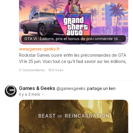
GTA VI : Éditions, prix et bonus de précommande (dès le 25 juin)
www.games-geeks.fr
Rockstar Games ouvre enfin les précommandes de GTA
VI le 25 juin. Voici tout ce qu’il faut savoir sur les éditions,
les bonus de précommande et les questions fréquentes
0 Commentaires
·
180 Vues
autour du jeu le plus attendu de l’année Cet article GTA
VI : Éditions, prix et bonus de précommande (dès le 25
juin) est apparu en premier sur Games & Geeks.
Games & Geeks
@gamesgeeks
partage un lien
il y a 2 mois
·