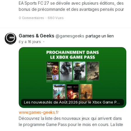
EA Sports FC 27 se dévoile avec plusieurs éditions, des
bonus de précommande et des avantages pensés pour
les fans d’Ultimate Team comme pour les joueurs Career
0 Commentaires
·
680 Vues
Mode. Voici le détail complet des prix, contenus et
différences entre les versions Standard, Ultimate et
Ultimate Plus. Cet article EA Sports FC 27 – Éditions, prix
Games & Geeks
@gamesgeeks
partage un lien
et bonus de précommande est apparu en premier sur
il y a 16 jours
·
Games & Geeks.
Les nouveautés de Août 2026 pour le Xbox Game Pass !
www.games-geeks.fr
Découvrez la liste des nouveaux jeux qui arrivent dans
le programme Game Pass pour le mois en cours. La liste
ci-dessous sera mise à jour une fois la liste complète