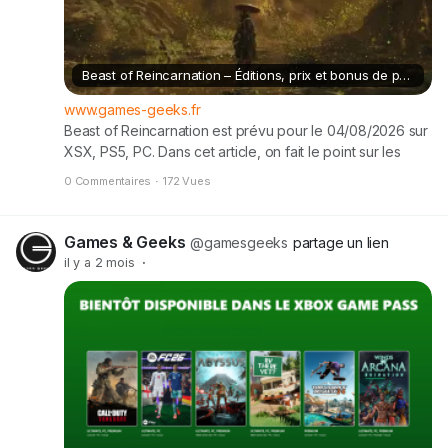
Beast of Reincarnation – Éditions, prix et bonus de précommande
www.games-geeks.fr
Beast of Reincarnation est prévu pour le 04/08/2026 sur
XSX, PS5, PC. Dans cet article, on fait le point sur les
différentes éditions, les tarifs et tous les bonus de
0 Commentaires
·
172 Vues
précommande annoncés. Description de Beast of
Reincarnation : Dans un Japon post-apocalyptique, le
dernier espoir de l’humanité repose peut-être sur Emma
Games & Geeks
@gamesgeeks
partage un lien
et son fidèle compagnon […] Cet article Beast of
il y a 2 mois
·
Reincarnation – Éditions, prix et bonus de précommande
est apparu en premier sur Games & Geeks.