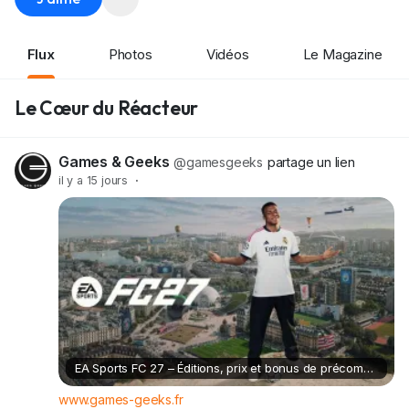
Flux
Photos
Vidéos
Le Magazine
Le Cœur du Réacteur
Games & Geeks
@gamesgeeks
partage un lien
il y a 15 jours
·
EA Sports FC 27 – Éditions, prix et bonus de précommande
www.games-geeks.fr