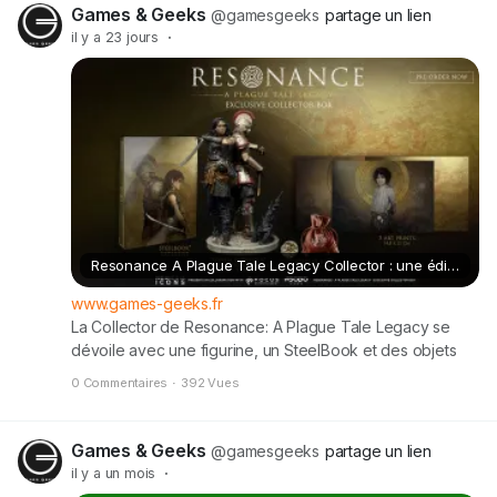
01/07/2026 Wuthering Waves Date de […] Cet article
Games & Geeks
@gamesgeeks
partage un lien
Sorties jeux vidéo juillet 2026 : les 20 incontournables à
il y a 23 jours
·
découvrir ! est apparu en premier sur Games & Geeks.
Resonance A Plague Tale Legacy Collector : une édition incontournable pour les fans
www.games-geeks.fr
La Collector de Resonance: A Plague Tale Legacy se
dévoile avec une figurine, un SteelBook et des objets
exclusifs. Découvrez tous les détails de cette édition
0 Commentaires
·
392 Vues
limitée prévue pour août 2026. Cet article Resonance A
Plague Tale Legacy Collector : une édition
incontournable pour les fans est apparu en premier sur
Games & Geeks
@gamesgeeks
partage un lien
Games & Geeks.
il y a un mois
·