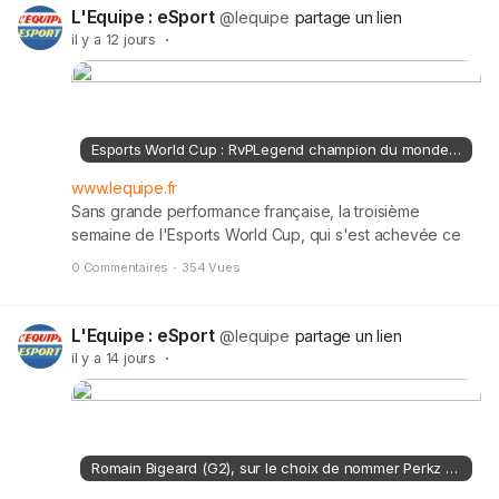
étonnante.
L'Equipe : eSport
@lequipe
partage un lien
il y a 12 jours
·
Esports World Cup : RvPLegend champion du monde de FC26, le point sur les résultats
www.lequipe.fr
Sans grande performance française, la troisième
semaine de l'Esports World Cup, qui s'est achevée ce
dimanche à Paris, a surtout été marquée par le titre sur
0 Commentaires
·
354 Vues
EA Sports FC26 du Roumain Razvan « RvPLegend » Puiu,
nouveau champion du monde.
L'Equipe : eSport
@lequipe
partage un lien
il y a 14 jours
·
Romain Bigeard (G2), sur le choix de nommer Perkz comme coach : « Il y avait un début de lassitude »