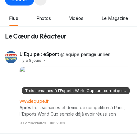
Flux
Photos
Vidéos
Le Magazine
Le Cœur du Réacteur
L'Equipe : eSport
@lequipe
partage un lien
il y a 8 jours
·
Trois semaines à l'Esports World Cup, un tournoi qui brûle les étapes
www.lequipe.fr
Après trois semaines et demie de compétition à Paris,
l'Esports World Cup semble déjà avoir réussi son
objectif, en parvenant à braquer les projecteurs comme
0 Commentaires
·
1KB Vues
jamais sur la discipline en France... Même si, sur place au
Parc des expositions, l'expérience est parfois