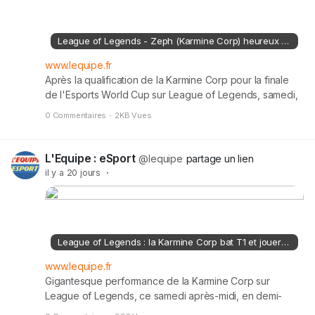
League of Legends - Zeph (Karmine Corp) heureux après l'exploit face aux Sud-Coréens de T1 : « C'était un ascenseur émotionnel permanent »
www.lequipe.fr
Après la qualification de la Karmine Corp pour la finale
de l'Esports World Cup sur League of Legends, samedi,
Quentin « Zeph » Viguié, coach adjoint du club français,
0 Commentaires
·
2KB Vues
est revenu sur la performance de son équipe face aux
Sud-Coréens de T1 (2-1).
L'Equipe : eSport
@lequipe
partage un lien
il y a 20 jours
·
League of Legends : la Karmine Corp bat T1 et jouera la finale de l'Esports World Cup
www.lequipe.fr
Gigantesque performance de la Karmine Corp sur
League of Legends, ce samedi après-midi, en demi-
finales de l'Esports World Cup à Paris : le club français a