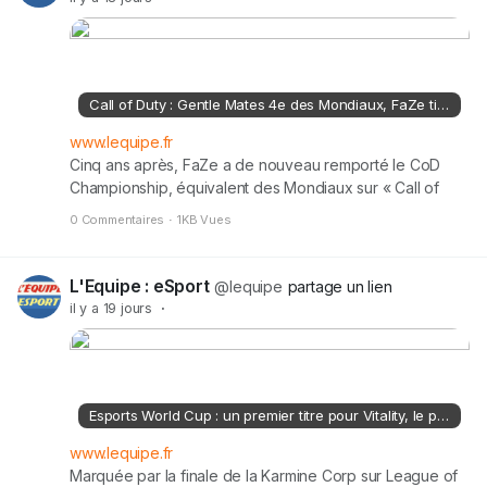
Call of Duty : Gentle Mates 4e des Mondiaux, FaZe titré à nouveau
www.lequipe.fr
Cinq ans après, FaZe a de nouveau remporté le CoD
Championship, équivalent des Mondiaux sur « Call of
Duty », ce dimanche à Las Vegas. Après un été
0 Commentaires
·
1KB Vues
tourmenté, Gentle Mates a vu sa belle saison s'achever
en quatrième place.
L'Equipe : eSport
@lequipe
partage un lien
il y a 19 jours
·
Esports World Cup : un premier titre pour Vitality, le point sur la compétition après deux semaines
www.lequipe.fr
Marquée par la finale de la Karmine Corp sur League of