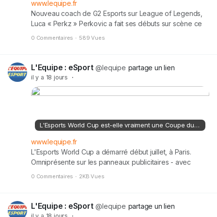
www.lequipe.fr
Nouveau coach de G2 Esports sur League of Legends,
Luca « Perkz » Perkovic a fait ses débuts sur scène ce
vendredi à Paris, à l'occasion de la reprise du LEC.
0 Commentaires
·
589 Vues
Manager général du club, champion d'Europe en titre,
Romain Bigeard a profité de cette première pour
expliquer ce changement dans son staff, qui en a surpris
L'Equipe : eSport
@lequipe
partage un lien
plus d'un.
il y a 18 jours
·
L'Esports World Cup est-elle vraiment une Coupe du monde de l'esport ?
www.lequipe.fr
L'Esports World Cup a démarré début juillet, à Paris.
Omniprésente sur les panneaux publicitaires - avec
Cristiano Ronaldo, son ambassadeur, en tête d'affiche -,
0 Commentaires
·
2KB Vues
difficile de ne passer à côté de l'événement. Pour
autant, l'EWC ne peut pas être assimilé à une Coupe du
monde de l'esport. On vous explique pourquoi en vidéo.
L'Equipe : eSport
@lequipe
partage un lien
il y a 18 jours
·