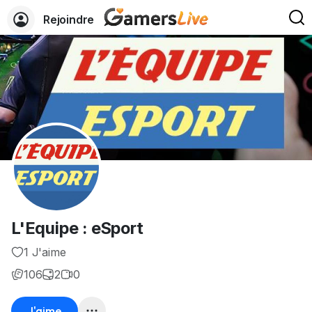
Rejoindre
L'Equipe : eSport
1 J'aime
106
2
0
J'aime