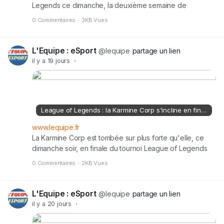
Legends ce dimanche, la deuxième semaine de
compétition à l'Esports World Cup, qui se déroule
0 Commentaires
·
3KB Vues
jusqu'à la fin août à Paris, a aussi vu Team Vitality
remporter son premier titre, sur Mobile Legends : Bang
Bang.
L'Equipe : eSport
@lequipe
partage un lien
il y a 19 jours
·
League of Legends : la Karmine Corp s'incline en finale de l'Esports World Cup
www.lequipe.fr
La Karmine Corp est tombée sur plus forte qu'elle, ce
dimanche soir, en finale du tournoi League of Legends
de l'Esports World Cup. Le club français a été surclassé
0 Commentaires
·
2KB Vues
par les Sud-Coréens de Dplus KIA (3-0).
L'Equipe : eSport
@lequipe
partage un lien
il y a 20 jours
·