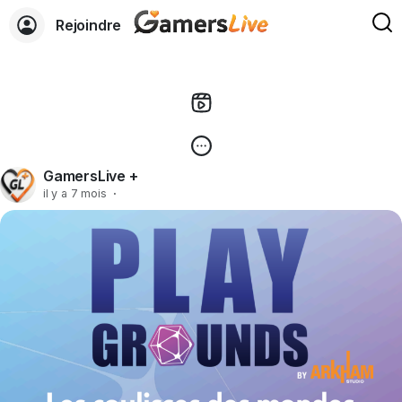
Rejoindre
GamersLive +
il y a 7 mois
·