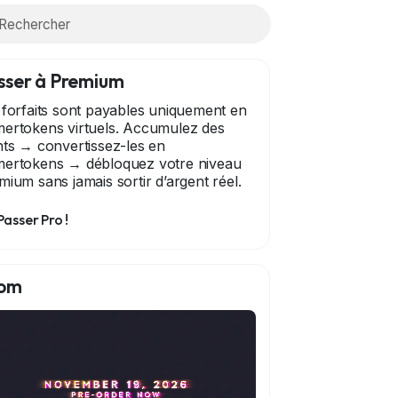
sser à Premium
 forfaits sont payables uniquement en
ertokens virtuels. Accumulez des
nts → convertissez-les en
ertokens → débloquez votre niveau
mium sans jamais sortir d’argent réel.
Passer Pro !
om