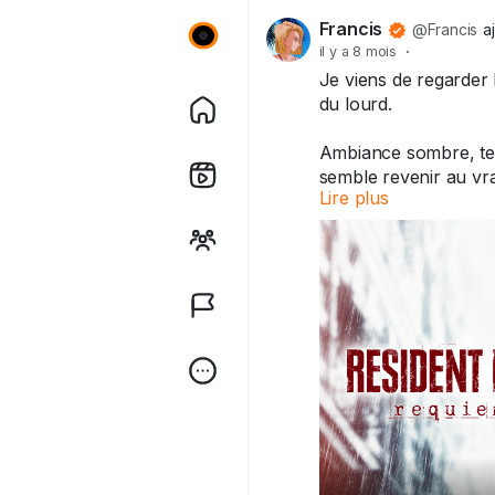
Francis
@Francis
a
il y a 8 mois
·
Je viens de regarder 
du lourd.
Ambiance sombre, ten
semble revenir au vra
Lire plus
Si le jeu est à la haut