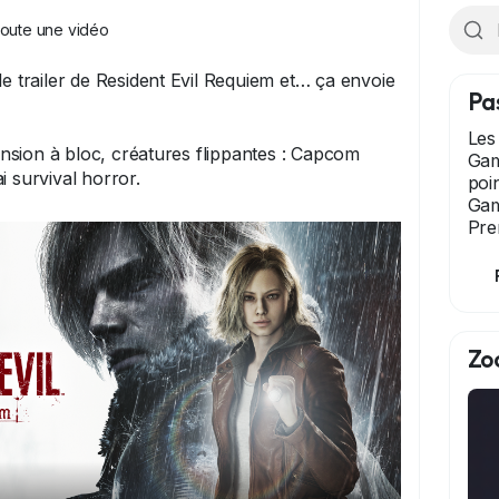
joute une vidéo
le trailer de Resident Evil Requiem et… ça envoie
Pa
Les
sion à bloc, créatures flippantes : Capcom
Gam
i survival horror.
poi
eur du trailer, ça promet ! 👀🔥
Gam
Pre
Zo