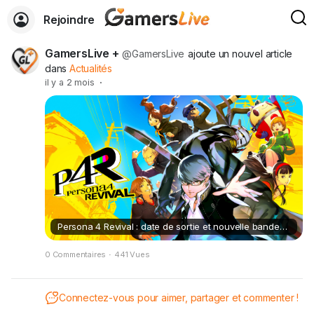
Rejoindre
GamersLive +
@GamersLive
ajoute un nouvel article
dans
Actualités
il y a 2 mois
·
Persona 4 Revival : date de sortie et nouvelle bande-annonce au Xbox Showcase
0 Commentaires
·
441 Vues
Connectez-vous pour aimer, partager et commenter !