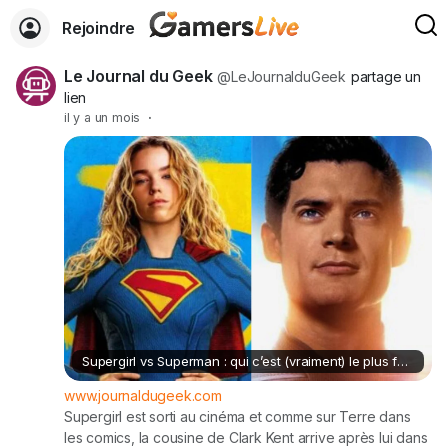
Rejoindre
Le Journal du Geek
@LeJournalduGeek
partage un
lien
il y a un mois
·
Supergirl vs Superman : qui c’est (vraiment) le plus fort ?
www.journaldugeek.com
Supergirl est sorti au cinéma et comme sur Terre dans
les comics, la cousine de Clark Kent arrive après lui dans