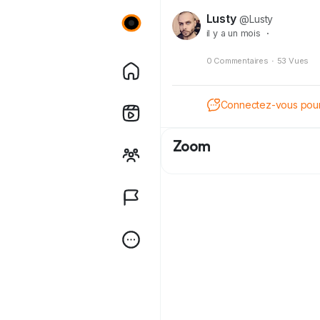
Lusty
@Lusty
il y a un mois
·
0 Commentaires
·
53 Vues
Connectez-vous pour 
Zoom