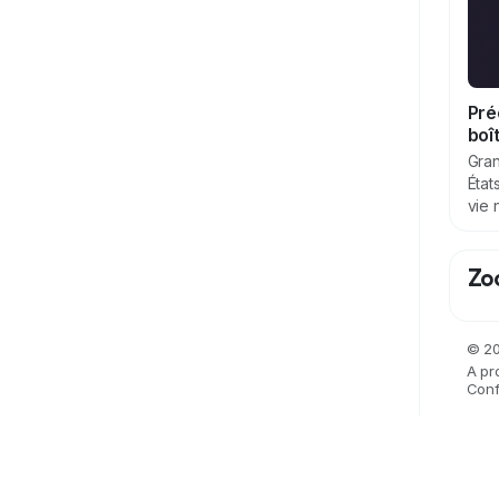
Pré
boî
Gran
État
vie 
Zo
© 20
A pr
Confi