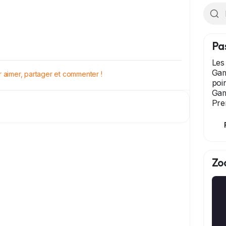
Pa
Les
Gam
aimer, partager et commenter !
poi
Gam
Pre
Zo