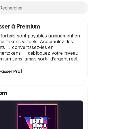
sser à Premium
 forfaits sont payables uniquement en
ertokens virtuels. Accumulez des
nts → convertissez-les en
ertokens → débloquez votre niveau
mium sans jamais sortir d’argent réel.
Passer Pro !
om