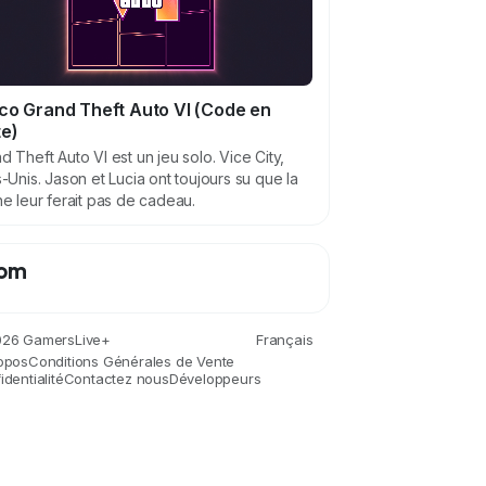
co Grand Theft Auto VI (Code en
te)
d Theft Auto VI est un jeu solo. Vice City,
s-Unis. Jason et Lucia ont toujours su que la
ne leur ferait pas de cadeau.
om
26 GamersLive+
Français
opos
Conditions Générales de Vente
dentialité
Contactez nous
Développeurs