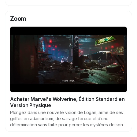
’
i
Zoom
m
a
g
e
Acheter Marvel's Wolverine, Édition Standard en
Version Physique
Plongez dans une nouvelle vision de Logan, armé de ses
griffes en adamantium, de sa rage féroce et d’une
détermination sans faille pour percer les mystères de son...