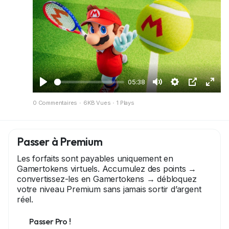
#NintendoSwitch2
#JeuxVidéo
#Gaming
#Trailer
05:38
J
M
S
I
P
0 Commentaires
·
6KB Vues
·
1 Plays
o
u
e
m
l
u
e
t
a
e
e
t
t
g
i
Passer à Premium
r
i
e
n
Les forfaits sont payables uniquement en
n
d
é
Gamertokens virtuels. Accumulez des points →
g
a
c
convertissez-les en Gamertokens → débloquez
votre niveau Premium sans jamais sortir d’argent
s
n
r
réel.
s
a
l
n
Passer Pro !