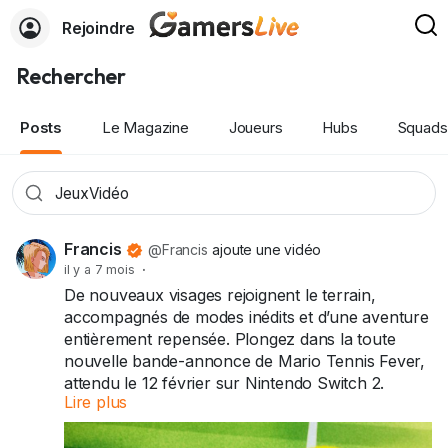
Rejoindre
Rechercher
Posts
Le Magazine
Joueurs
Hubs
Squads
Francis
@Francis
ajoute une vidéo
il y a 7 mois
·
De nouveaux visages rejoignent le terrain,
accompagnés de modes inédits et d’une aventure
entièrement repensée. Plongez dans la toute
nouvelle bande-annonce de Mario Tennis Fever,
attendu le 12 février sur Nintendo Switch 2.
Lire plus
#MarioTennisFever
#MarioTennis
#Nintendo