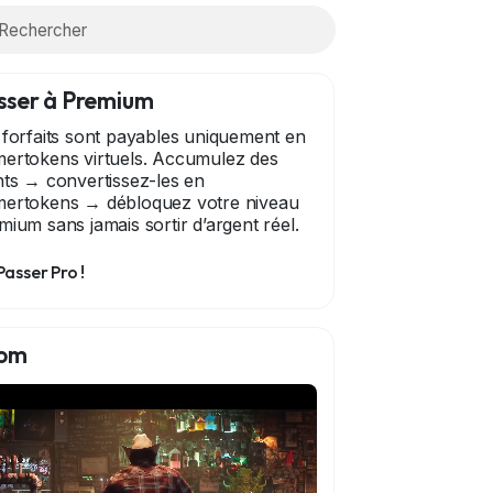
sser à Premium
 forfaits sont payables uniquement en
ertokens virtuels. Accumulez des
nts → convertissez-les en
ertokens → débloquez votre niveau
mium sans jamais sortir d’argent réel.
Passer Pro !
om