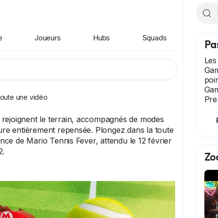
e
Joueurs
Hubs
Squads
Pa
Les
Gam
poi
Gam
joute une vidéo
Pre
rejoignent le terrain, accompagnés de modes
ture entièrement repensée. Plongez dans la toute
ce de Mario Tennis Fever, attendu le 12 février
2.
Zo
MarioTennis
#Nintendo
#NintendoSwitch2
#Trailer