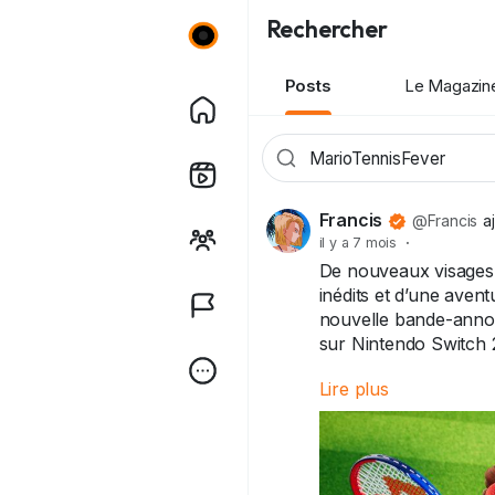
Rechercher
Posts
Le Magazin
Francis
@Francis
a
il y a 7 mois
·
De nouveaux visages 
inédits et d’une aven
nouvelle bande-annon
sur Nintendo Switch 
Lire plus
#MarioTennisFever
#
#JeuxVidéo
#Gaming