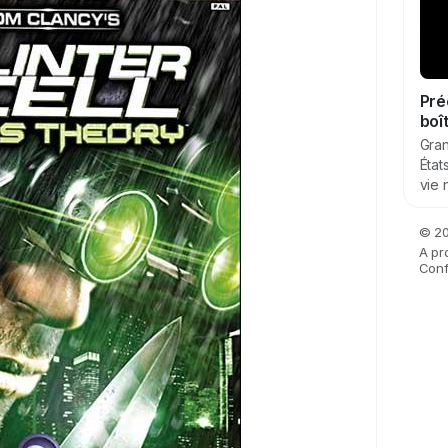
Pré
boî
Gran
État
vie 
© 20
A pr
Confi