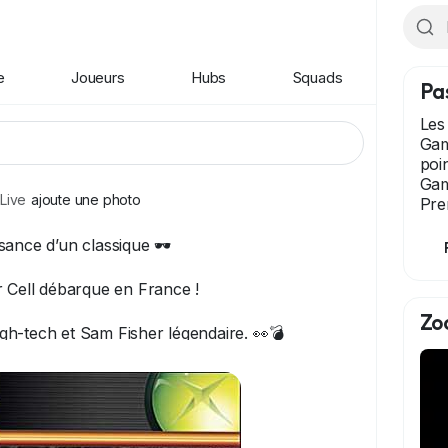
e
Joueurs
Hubs
Squads
Pa
Les
Gam
poi
Gam
Live
ajoute une photo
Pre
sance d’un classique 🕶️
r Cell débarque en France !
Zo
high-tech et Sam Fisher légendaire. 👀💣
ous de ce chef-d’œuvre ? 🎮
ancy
#Gaming
#RetroGaming
#Infiltration
#Xbox