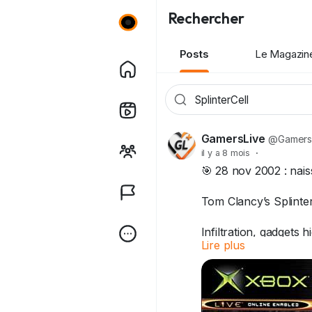
Rechercher
Posts
Le Magazin
GamersLive
@Gamers
il y a 8 mois
·
🎯 28 nov 2002 : nais
Tom Clancy’s Splinte
Infiltration, gadgets 
Lire plus
Quel souvenir avez-v
#SplinterCell
#TomCl
#PC