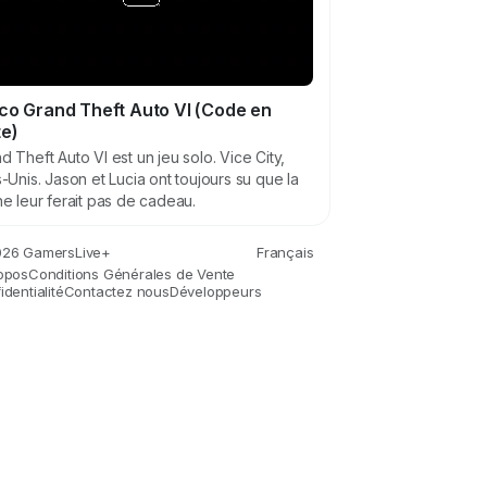
co Grand Theft Auto VI (Code en
te)
d Theft Auto VI est un jeu solo. Vice City,
s-Unis. Jason et Lucia ont toujours su que la
ne leur ferait pas de cadeau.
26 GamersLive+
Français
opos
Conditions Générales de Vente
dentialité
Contactez nous
Développeurs