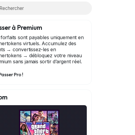
sser à Premium
 forfaits sont payables uniquement en
ertokens virtuels. Accumulez des
nts → convertissez-les en
ertokens → débloquez votre niveau
mium sans jamais sortir d’argent réel.
Passer Pro !
om