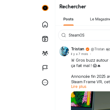
Rechercher
Posts
Le Magazin
Tristan
@Tristan
aj
il y a 7 mois
·
🚨 Gros buzz autour d
ça fait mal ! 😱🔥
Annoncée fin 2025 av
Steam Frame VR, cet
Lire plus
SteamOS promet de tr
Sortie prévue début 2
puissante… mais à que
La fuite qui secoue l