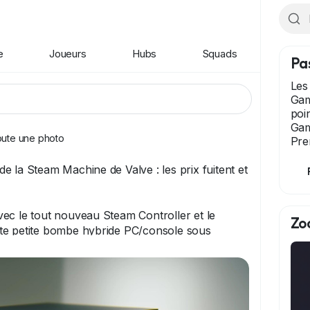
e
Joueurs
Hubs
Squads
Pa
Les
Gam
poi
Gam
oute une photo
Pre
e la Steam Machine de Valve : les prix fuitent et
ec le tout nouveau Steam Controller et le
Zo
te petite bombe hybride PC/console sous
ansformer votre salon en véritable QG gaming.
026, upgradable sur certains points et ultra-
l prix ?
a toile (via des revendeurs tchèques comme