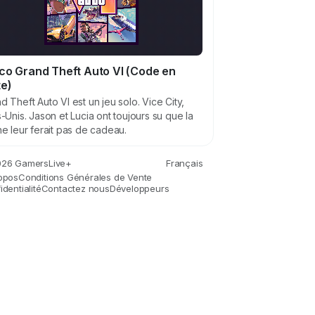
co Grand Theft Auto VI (Code en
te)
d Theft Auto VI est un jeu solo. Vice City,
s-Unis. Jason et Lucia ont toujours su que la
ne leur ferait pas de cadeau.
26 GamersLive+
Français
opos
Conditions Générales de Vente
dentialité
Contactez nous
Développeurs