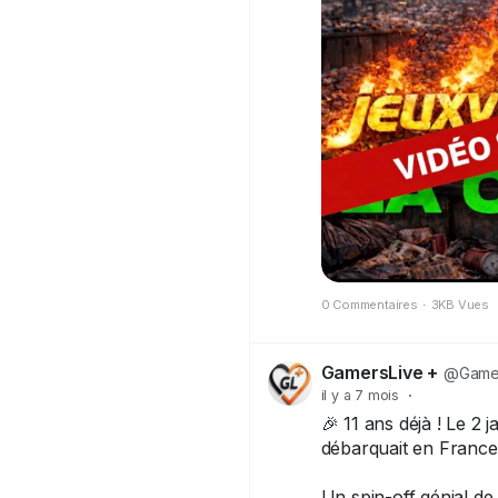
0 Commentaires
·
3KB Vues
GamersLive +
@Gamer
il y a 7 mois
·
🎉 11 ans déjà ! Le 2
débarquait en France 
Un spin-off génial d