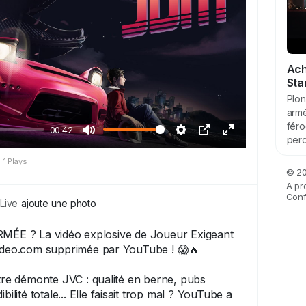
Xbox, mais les PS5 gamers, votre tour arrive
ça impatiemment ? 👇
aster
#PS5
#Drift
#RacingGame
#JeuxVideo
Ach
Sta
Plon
armé
féro
00:42
perc
M
S
I
P
·
1 Plays
u
e
m
l
© 20
e
t
a
e
A pr
Confi
t
t
g
i
Live
ajoute une photo
i
e
n
E ? La vidéo explosive de Joueur Exigeant
n
d
é
video.com supprimée par YouTube ! 😱🔥
g
a
c
s
n
r
ltre démonte JVC : qualité en berne, pubs
s
a
bilité totale... Elle faisait trop mal ? YouTube a