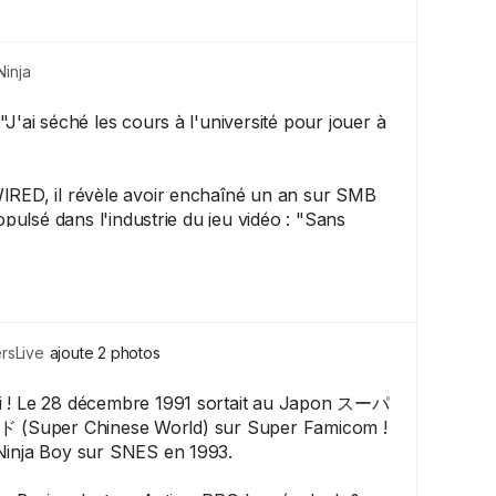
inja
"J'ai séché les cours à l'université pour jouer à
IRED, il révèle avoir enchaîné un an sur SMB
ropulsé dans l'industrie du jeu vidéo : "Sans
rais probablement pas là aujourd'hui !"
que ce média surpasserait un jour le cinéma.
MarioBros
#RetroGaming
#JeuxVideo
sLive
ajoute 2 photos
ui ! Le 28 décembre 1991 sortait au Japon スーパ
er Chinese World) sur Super Famicom !
Ninja Boy sur SNES en 1993.