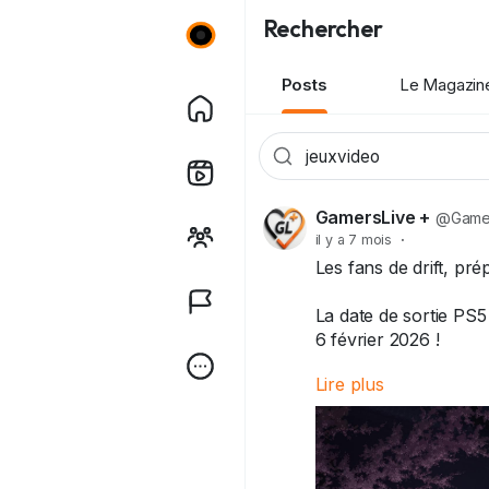
Rechercher
Posts
Le Magazin
GamersLive +
@Gamer
il y a 7 mois
·
Les fans de drift, pr
La date de sortie PS5 
6 février 2026 !
Lire plus
Découvrez le trailer 
les routes japonaise
world immense, tuning
la gomme ! 🏎️💨