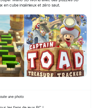
x en cube ingénieux et zéro saut.
juillet 2018 avec du contenu bonus et mode
es fans de réflexion et Nintendo ! ✨ À
Shop.
ndoSwitch
#WiiU
#JeuxVideo
joute une photo
ur les fans de jeux PC !