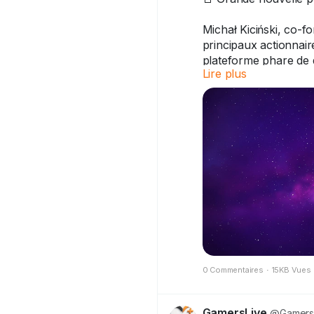
Michał Kiciński, co-
principaux actionnair
plateforme phare de 
Lire plus
GOG, qui fait "vivre 
classiques et en offr
désormais entre les m
La mission reste incha
soutien aux indés. L
Cyberpunk...) continu
Un nouveau chapitre 
liberté des joueurs. 
#GOG
#CDProjekt
#J
0 Commentaires
·
15KB Vues
GamersLive
@Gamers