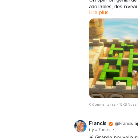
adorables, des niveau
Lire plus
Porté sur Switch en 
coop'. Un must pour l
(re)découvrir sur l'e
#CaptainToad
#Ninte
0 Commentaires
·
12KB Vues
Francis
@Francis
a
il y a 7 mois
·
🚨 Grande nouvelle po