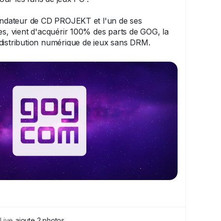
fondateur de CD PROJEKT et l'un de ses
es, vient d'acquérir 100% des parts de GOG, la
distribution numérique de jeux sans DRM.
les jeux pour toujours" en préservant les
ant une vraie propriété aux joueurs, passe
ains de l'un de ses créateurs originaux.
ngée : jeux DRM-free, offline installers, et
es titres de CD PROJEKT RED (Witcher,
eront d'y être disponibles, y compris les futurs !
prometteur pour la plateforme qui défend la
💪
euxVideo
Live
ajoute 2 photos