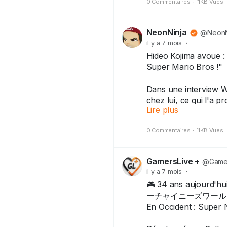
0 Commentaires
·
11KB Vues
NeonNinja
@NeonN
il y a 7 mois
·
Hideo Kojima avoue : 
Super Mario Bros !"
Dans une interview W
chez lui, ce qui l'a p
Lire plus
Super Mario, je ne se
Le jeu l'a convaincu 
0 Commentaires
·
11KB Vues
Légendaire ! 😲
#HideoKojima
#Super
GamersLive +
@Gamer
#Nintendo
il y a 7 mois
·
🎮 34 ans aujourd'h
ーチャイニーズワールド (Sup
En Occident : Super 