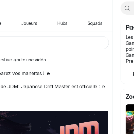
e
Joueurs
Hubs
Squads
Pa
Les
Gam
poi
Gam
sLive
ajoute une vidéo
Pre
éparez vos manettes ! 🔥
de JDM: Japanese Drift Master est officielle : le
Zo
qui envoie du lourd avec des drifts épiques sur
s inspirées des légendes comme Akina. Open-
 poussé, histoire en style manga... Ça va brûler