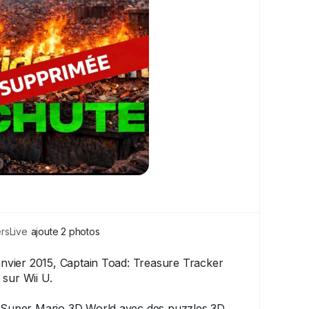
sLive
ajoute 2 photos
 janvier 2015, Captain Toad: Treasure Tracker
sur Wii U.
e Super Mario 3D World avec des puzzles 3D