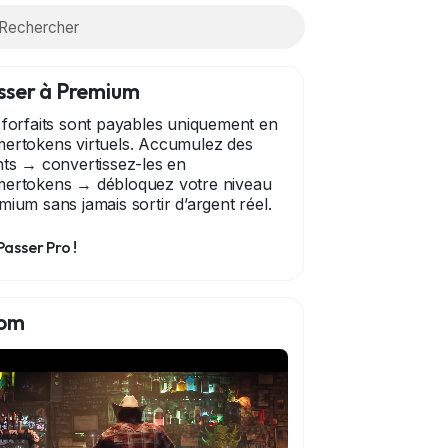
sser à Premium
 forfaits sont payables uniquement en
ertokens virtuels. Accumulez des
nts → convertissez-les en
ertokens → débloquez votre niveau
mium sans jamais sortir d’argent réel.
Passer Pro !
om