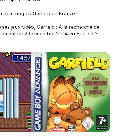
n fête un peu Garfield en France !
ses jeux vidéo, Garfield : À la recherche de
cisément un 29 décembre 2004 en Europe ?
x, accro aux lasagnes, déteste les lundis et
. Créé par Jim Davis en 1978.
matou orange ?