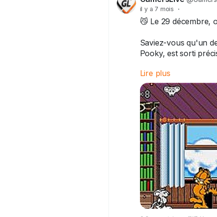
il y a 7 mois
·
😼 Le 29 décembre, o
Saviez-vous qu'un de 
Pooky, est sorti pré
Lire plus
Ce chat roux paresseu
adore embêter Odie..
Qui est fan du gros 
🐱🍝
#Garfield
#jeuxvideo