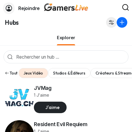
Rejoindre
Hubs
Explorer
Tout
Jeux Vidéo
Studios & Éditeurs
Créateurs & Stream
JVMag
1 J'aime
J'aime
Resident Evil Requiem
1 J'aime