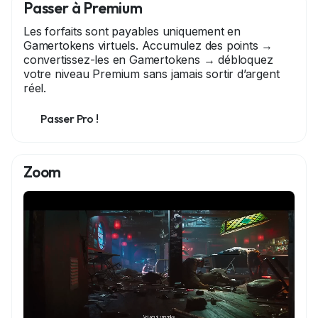
développeurs. Côté réception, Ellingby House affiche
Passer à Premium
actuellement 92 % d'évaluations positives sur...Lire la
Les forfaits sont payables uniquement en
suite sur La Crème Du Gaming
Gamertokens virtuels. Accumulez des points →
convertissez-les en Gamertokens → débloquez
votre niveau Premium sans jamais sortir d’argent
réel.
Passer Pro !
Zoom