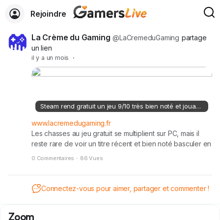
Rejoindre
La Crème du Gaming
@LaCremeduGaming
partage
un lien
il y a un mois
·
Steam rend gratuit un jeu 9/10 très bien noté et jouable dès maintenant
www.lacremedugaming.fr
Les chasses au jeu gratuit se multiplient sur PC, mais il
reste rare de voir un titre récent et bien noté basculer en
accès permanent sans contrepartie. C'est pourtant ce
0 Commentaires
·
86 Vues
qui vient de se produire sur Steam avec un point-and-
click narratif de 2025 évalué autour de 9/10. Le studio
Jepfore Games Ltd. a décidé début juillet 2026 de
Connectez-vous pour aimer, partager et commenter !
rendre son jeu Ellingby House totalement gratuit sur la
plateforme de Valve, sans limite de temps ni
Zoom
microtransactions cachées. Cette aventure en vue