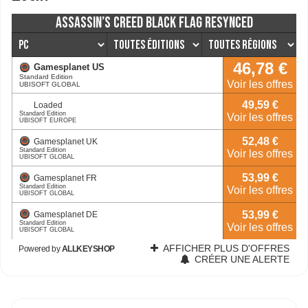
subjective vous place dans la peau d'un agent de
sécurité lors d'une nuit étrange dans un siège social
déserté à Londres, sur fond de crise financière et
d'attaque ransomware mondiale. Ellingby House gratuit
sur Steam : c'est quel jeu noté 9/10 ? Sorti le 10 février
2025, Ellingby House est un jeu d'aventure et de puzzle
en point-and-click à la première personne. Le studio
parle d'"a first-person point-and-click puzzle
adventure" où l'on explore un immeuble via des
panoramas 360° pré-rendus en fouillant objets,
ordinateurs et mécanismes. Vous patrouillez dans les
bureaux délabrés de J.R Holder and Sons, officiellement
fermés pour rénovation, mais de nombreux détails
laissent penser que quelque chose cloche. L'ambiance
rappelle des classiques comme Myst ou INFRA : pas de
jumpscares, mais une progression lente basée sur
l'observation, la lecture de documents et la
compréhension du lieu. En toile de fond, une entreprise
au bord du gouffre, une crise aggravée par un
ransomware global et des visages ou voix générés par
IA renforcent le côté thriller corporate assumé par les