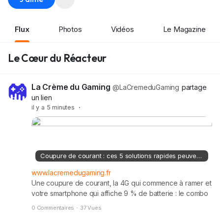
Flux
Photos
Vidéos
Le Magazine
Le Cœur du Réacteur
La Crème du Gaming
@LaCremeduGaming
partage
un lien
il y a 5 minutes
·
Coupure de courant : ces 5 solutions rapides peuvent sauver la batterie ne rende l’âme
www.lacremedugaming.fr
Une coupure de courant, la 4G qui commence à ramer et
votre smartphone qui affiche 9 % de batterie : le combo
parfait pour paniquer. Pourtant, même sans prise secteur,
0 Commentaires
·
37 Vues
il existe des solutions simples pour garder un minimum