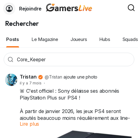
Rejoindre
Rechercher
Posts
Le Magazine
Joueurs
Hubs
Squads
Tristan
@Tristan
ajoute une photo
il y a 7 mois
·
🚨 C'est officiel : Sony délaisse ses abonnés
PlayStation Plus sur PS4 !
À partir de janvier 2026, les jeux PS4 seront
ajoutés beaucoup moins régulièrement aux line-
Lire plus
ups mensuels Essential et au Catalogue de jeux
PS Plus.