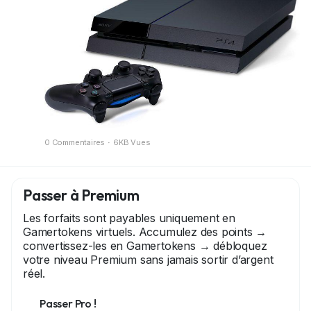
Exemple avec janvier : sur Need for Speed
Unbound, Epic Mickey Rebrushed et Core
Keeper, seulement 2 sont jouables sur PS4 (les
autres PS5 only).
Fin d'une ère pour les possesseurs de PS4 ?
Sony pousse vers la next-gen... 😤
Passez au PS5 ou ragequit ?
0 Commentaires
·
6KB Vues
#PSPlus
#PS4
#PlayStation
#Sony
Passer à Premium
Les forfaits sont payables uniquement en
Gamertokens virtuels. Accumulez des points →
convertissez-les en Gamertokens → débloquez
votre niveau Premium sans jamais sortir d’argent
réel.
Passer Pro !