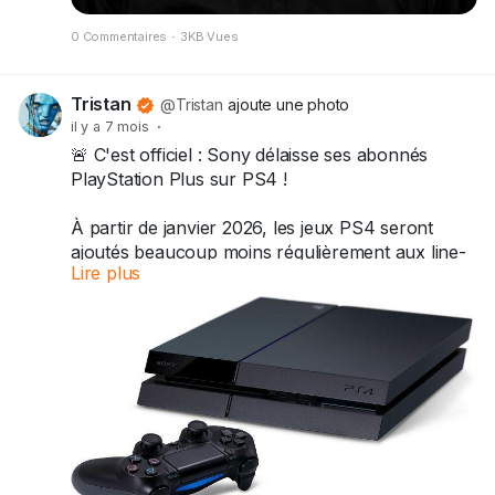
0 Commentaires
·
3KB Vues
Tristan
@Tristan
ajoute une photo
il y a 7 mois
·
🚨 C'est officiel : Sony délaisse ses abonnés
PlayStation Plus sur PS4 !
À partir de janvier 2026, les jeux PS4 seront
ajoutés beaucoup moins régulièrement aux line-
Lire plus
ups mensuels Essential et au Catalogue de jeux
PS Plus.
Exemple avec janvier : sur Need for Speed
Unbound, Epic Mickey Rebrushed et Core
Keeper, seulement 2 sont jouables sur PS4 (les
autres PS5 only).
Fin d'une ère pour les possesseurs de PS4 ?
Sony pousse vers la next-gen... 😤