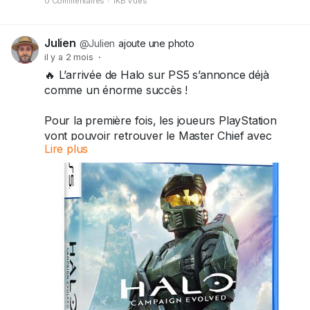
0 Commentaires
·
1KB Vues
Et vous, vous comptez précommander dès
l’ouverture… ou attendre les premiers retours ?
Julien
@Julien
ajoute une photo
il y a 2 mois
·
#GTA6
#GTAVI
#Rockstar
#Gaming
#Xbox
🔥 L’arrivée de Halo sur PS5 s’annonce déjà
#PlayStation
comme un énorme succès !
Pour la première fois, les joueurs PlayStation
vont pouvoir retrouver le Master Chief avec
Lire plus
Halo: Campaign Evolved, le remake de la
campagne légendaire de Halo: Combat Evolved,
attendu le 28 juillet 2026.
Après des années d’exclusivité Xbox, voir Halo
débarquer sur PS5 est clairement un événement
majeur pour l’industrie. Les joueurs PlayStation
semblent plus que prêts à découvrir ou
redécouvrir cette aventure mythique.
Alors, qui sera au rendez-vous le jour du