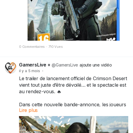
lancement ? 🎮
#Halo
#PS5
#MasterChief
#HaloCampaignEvolved
0 Commentaires
·
710 Vues
GamersLive +
@GamersLive
ajoute une vidéo
il y a 5 mois
·
Le trailer de lancement officiel de Crimson Desert
vient tout juste d’être dévoilé… et le spectacle est
au rendez-vous. 🔥
Dans cette nouvelle bande-annonce, les joueurs
Lire plus
découvrent un aperçu intense du monde de
Pywel, théâtre d’un conflit qui débutera très
bientôt. Le rendez-vous est fixé au 19 mars 2026,
soit dans seulement sept jours.