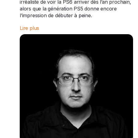
irréaliste de voir la PS6 arriver dès l’an prochain,
alors que la génération PS5 donne encore
l’impression de débuter à peine.
Lire plus
Pour lui, lancer dès maintenant une console
encore plus chère n’aurait que peu de sens : à
part quelques passionnés de technologie prêts à
acheter tout ce que sort Sony, le public intéressé
par une PlayStation 6 si tôt resterait très limité.
#Sony
#PS6