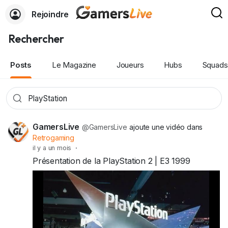
Rejoindre
Rechercher
Posts
Le Magazine
Joueurs
Hubs
Squads
GamersLive
@GamersLive
ajoute une vidéo dans
Retrogaming
il y a un mois
·
Présentation de la PlayStation 2 | E3 1999