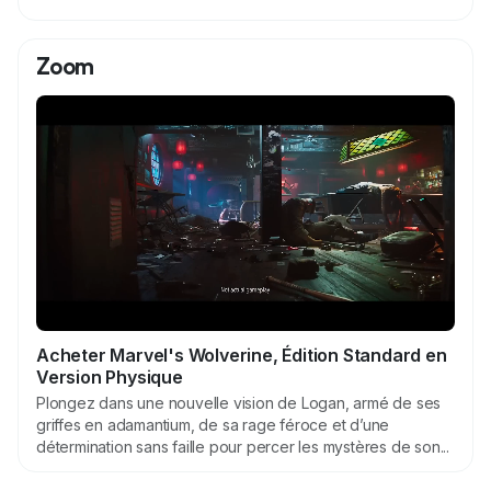
’
i
Zoom
m
a
g
e
Acheter Marvel's Wolverine, Édition Standard en
Version Physique
Plongez dans une nouvelle vision de Logan, armé de ses
griffes en adamantium, de sa rage féroce et d’une
détermination sans faille pour percer les mystères de son...