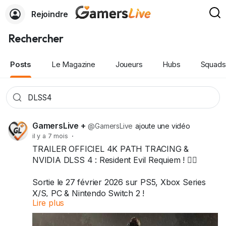
Rejoindre
Rechercher
Posts
Le Magazine
Joueurs
Hubs
Squads
GamersLive +
@GamersLive
ajoute une vidéo
il y a 7 mois
·
TRAILER OFFICIEL 4K PATH TRACING &
NVIDIA DLSS 4 : Resident Evil Requiem ! 🧟‍♂️
Sortie le 27 février 2026 sur PS5, Xbox Series
X/S, PC & Nintendo Switch 2 !
Lire plus
#ResidentEvilRequiem
#ResidentEvil
#DLSS4