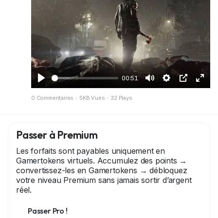
#PathTracing
#NVIDIA
#Gaming
00:51
J
M
S
I
P
0 Commentaires
·
5KB Vues
·
32 Plays
o
u
e
m
l
u
e
t
a
e
e
t
t
g
i
Passer à Premium
r
i
e
n
Les forfaits sont payables uniquement en
n
d
é
Gamertokens virtuels. Accumulez des points →
g
a
c
convertissez-les en Gamertokens → débloquez
votre niveau Premium sans jamais sortir d’argent
s
n
r
réel.
s
a
l
n
Passer Pro !