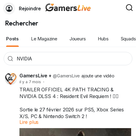
Rejoindre
Rechercher
Posts
Le Magazine
Joueurs
Hubs
Squads
GamersLive +
@GamersLive
ajoute une vidéo
il y a 7 mois
·
TRAILER OFFICIEL 4K PATH TRACING &
NVIDIA DLSS 4 : Resident Evil Requiem ! 🧟‍♂️
Sortie le 27 février 2026 sur PS5, Xbox Series
X/S, PC & Nintendo Switch 2 !
Lire plus
#ResidentEvilRequiem
#ResidentEvil
#DLSS4