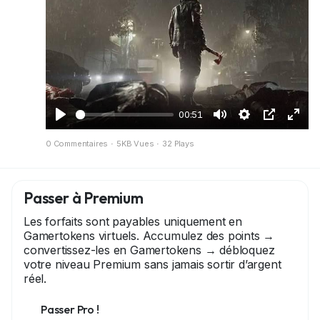
#PathTracing
#NVIDIA
#Gaming
00:51
J
M
S
I
P
0 Commentaires
·
5KB Vues
·
32 Plays
o
u
e
m
l
u
e
t
a
e
e
t
t
g
i
Passer à Premium
r
i
e
n
Les forfaits sont payables uniquement en
n
d
é
Gamertokens virtuels. Accumulez des points →
g
a
c
convertissez-les en Gamertokens → débloquez
votre niveau Premium sans jamais sortir d’argent
s
n
r
réel.
s
a
l
n
Passer Pro !