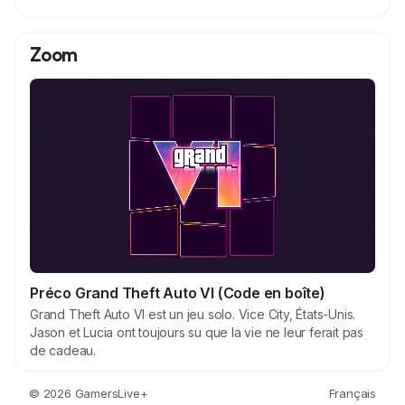
’
i
Zoom
m
a
g
e
Préco Grand Theft Auto VI (Code en boîte)
Grand Theft Auto VI est un jeu solo. Vice City, États-Unis.
Jason et Lucia ont toujours su que la vie ne leur ferait pas
de cadeau.
© 2026 GamersLive+
Français